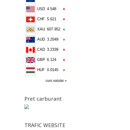
USD
4.548
CHF
5.621
XAU
607.952
AUD
3.2049
CAD
3.2339
GBP
6.124
HUF
0.0145
curs valutar »
Pret carburant
TRAFIC WEBSITE