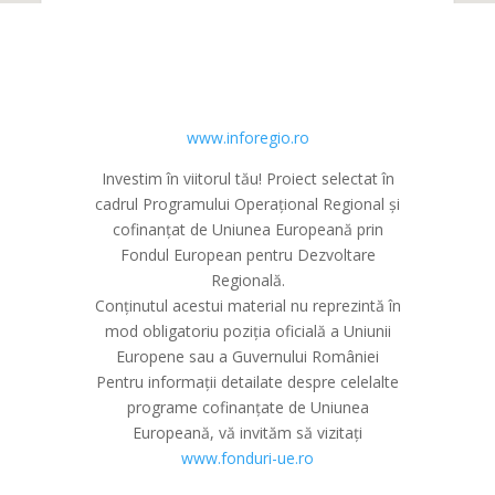
www.inforegio.ro
Investim în viitorul tău! Proiect selectat în
cadrul Programului Operațional Regional și
cofinanțat de Uniunea Europeană prin
Fondul European pentru Dezvoltare
Regională.
Conținutul acestui material nu reprezintă în
mod obligatoriu poziția oficială a Uniunii
Europene sau a Guvernului României
Pentru informații detailate despre celelalte
programe cofinanțate de Uniunea
Europeană, vă invităm să vizitați
www.fonduri-ue.ro