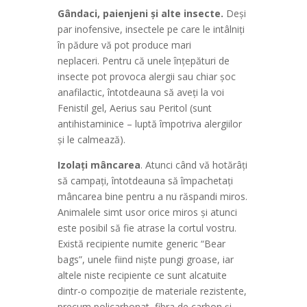
Gândaci, paienjeni și alte insecte.
Deși
par inofensive, insectele pe care le intâlniți
în pădure vă pot produce mari
neplaceri. Pentru că unele înțepături de
insecte pot provoca alergii sau chiar șoc
anafilactic, întotdeauna să aveți la voi
Fenistil gel, Aerius sau Peritol (sunt
antihistaminice – luptă împotriva alergiilor
și le calmează).
Izolați mâncarea
. Atunci când vă hotărâți
să campați, întotdeauna să împachetați
mâncarea bine pentru a nu răspandi miros.
Animalele simt usor orice miros și atunci
este posibil să fie atrase la cortul vostru.
Există recipiente numite generic “Bear
bags”, unele fiind niște pungi groase, iar
altele niste recipiente ce sunt alcatuite
dintr-o compoziție de materiale rezistente,
precum policarbonat, fibra de carbon și