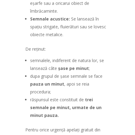
eşarfe sau a oricarui obiect de
îmbrăcaminte.
Semnale acustice:
Se lansează în
spaţiu strigate, fluierături sau se lovesc
obiecte metalice.
De reţinut:
semnalele, indiferent de natura lor, se
lansează câte
şase pe minut
;
dupa grupul de şase semnale se face
pauza un minut
, apoi se reia
procedura;
răspunsul este constituit de
trei
semnale pe minut, urmate de un
minut pauza.
Pentru orice urgenţă apelaţi gratuit din