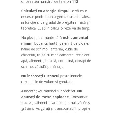
orice reţea numărul de telefon
112
Calculaţi cu atenţie timpul
ce vă este
necesar pentru parcurgerea traseului ales,
în funcţie şi de gradul de pregătire fizică şi
teoretică. Luaţi în calcul o rezerva de timp.
Nu plecaţi pe munte fără
echipamentul
minim
: bocanci, hartă, pelerină de ploaie,
haine de schimb, lanternă, cutie de
chibrituri, trusă cu medicamente, recipient
apă, alimente, busolă, cordelină, ciorapi de
schimb, căciulă şi mânuşi.
Nu încărcaţi rucsacul
peste limitele
rezonabile de volum şi greutate.
Alimentaţi-vă raţional şi ponderat.
Nu
abuzaţi de mese copioase
. Consumaţi
fructe şi alimente care conţin mult zăhăr şi
grăsimi. Asiguraţi şi transportaţi în propiile