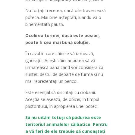
Nu forțați trecerea, dacă oile traversează
poteca. Mai bine așteptati, luandu-vă o
binemeritată pauză.
Ocolirea turmei, dacă este posibil,
poate fi cea mai bună soluție.
În cazul în care câinele vă urmează,
ignorați-l. Acești căini ar putea să vă
urmarească până când vor considera că
sunteți destul de departe de turma și nu
mai reprezentați un pericol.
Este esențial să discutați cu ciobanii.
Aceștia se așează, de obicei, în timpul
păstoritului, în apropierea unei poteci.
Să nu uităm totuși că pădurea este
teritoriul animalelor sălbatice. Pentru
a vă feri de ele trebuie să cunoașteți