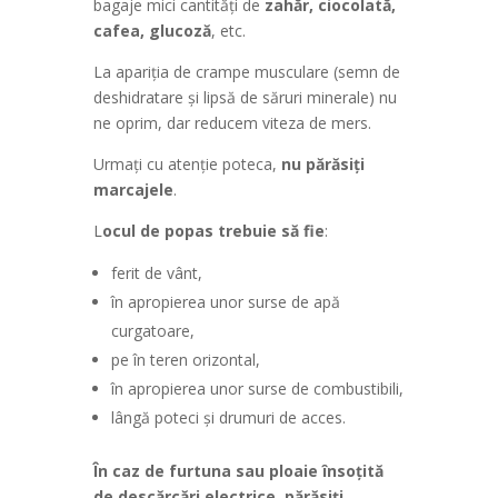
bagaje mici cantităţi de
zahăr, ciocolată,
cafea, glucoză
, etc.
La apariţia de crampe musculare (semn de
deshidratare şi lipsă de săruri minerale) nu
ne oprim, dar reducem viteza de mers.
Urmaţi cu atenţie poteca,
nu părăsiţi
marcajele
.
L
ocul de popas trebuie să fie
:
ferit de vânt,
în apropierea unor surse de apă
curgatoare,
pe în teren orizontal,
în apropierea unor surse de combustibili,
lângă poteci şi drumuri de acces.
În caz de furtuna sau ploaie însoţită
de descărcări electrice, părăsiţi