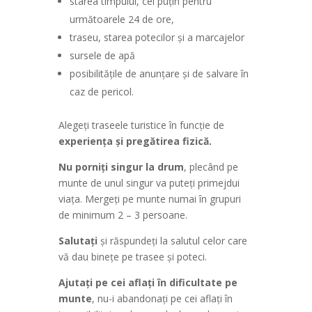
starea timpului, cel puţin pentru
următoarele 24 de ore,
traseu, starea potecilor şi a marcajelor
sursele de apă
posibilităţile de anunţare şi de salvare în
caz de pericol.
Alegeţi traseele turistice în funcţie de
experienţa şi pregătirea fizică.
Nu porniţi singur la drum
, plecând pe
munte de unul singur va puteţi primejdui
viaţa. Mergeţi pe munte numai în grupuri
de minimum 2 – 3 persoane.
Salutaţi
şi răspundeţi la salutul celor care
vă dau bineţe pe trasee şi poteci.
Ajutaţi pe cei aflaţi în dificultate pe
munte
, nu-i abandonaţi pe cei aflaţi în