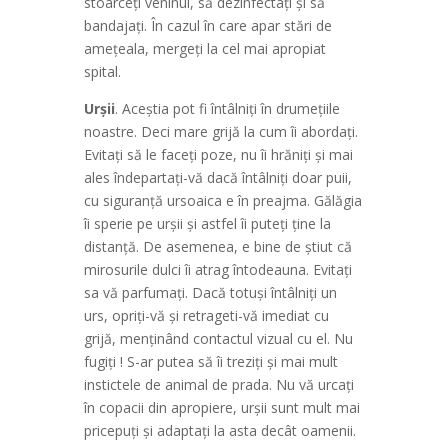
stoarceți veninul, să dezinfectați și să
bandajați. În cazul în care apar stări de
amețeala, mergeți la cel mai apropiat
spital.
Urșii
. Aceștia pot fi întâlniți în drumețiile
noastre. Deci mare grijă la cum îi abordați.
Evitați să le faceți poze, nu îi hrăniți și mai
ales îndepartați-vă dacă întâlniți doar puii,
cu siguranță ursoaica e în preajma. Gălăgia
îi sperie pe urșii și astfel îi puteți ține la
distanță. De asemenea, e bine de știut că
mirosurile dulci îi atrag întodeauna. Evitați
sa vă parfumați. Dacă totuși întâlniți un
urs, opriți-vă și retrageti-vă imediat cu
grijă, menținând contactul vizual cu el. Nu
fugiți ! S-ar putea să îi treziți și mai mult
instictele de animal de prada. Nu vă urcați
în copacii din apropiere, urșii sunt mult mai
pricepuți și adaptați la asta decât oamenii.