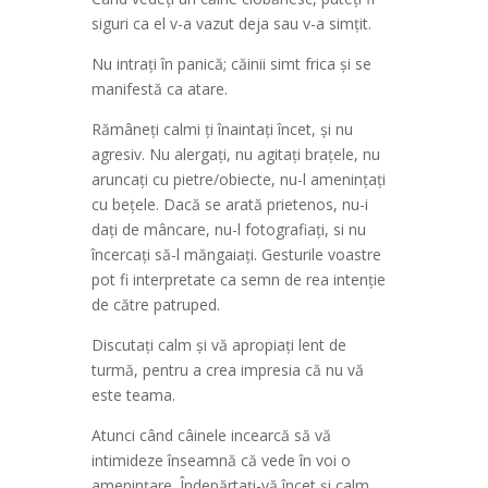
siguri ca el v-a vazut deja sau v-a simțit.
Nu intrați în panică; căinii simt frica și se
manifestă ca atare.
Rămâneți calmi ți înaintați încet, și nu
agresiv. Nu alergați, nu agitați brațele, nu
aruncați cu pietre/obiecte, nu-l amenințați
cu bețele. Dacă se arată prietenos, nu-i
dați de mâncare, nu-l fotografiați, si nu
încercați să-l măngaiați. Gesturile voastre
pot fi interpretate ca semn de rea intenție
de către patruped.
Discutați calm și vă apropiați lent de
turmă, pentru a crea impresia că nu vă
este teama.
Atunci când câinele incearcă să vă
intimideze înseamnă că vede în voi o
amenințare. Îndepărtați-vă încet și calm.