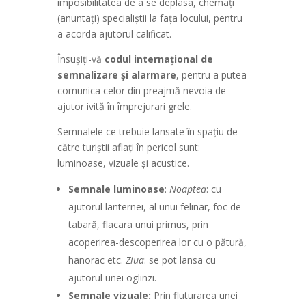
imposibilitatea de a se deplasa, chemaţi
(anuntaţi) specialiştii la faţa locului, pentru
a acorda ajutorul calificat.
Însuşiţi-vă
codul internaţional de
semnalizare şi alarmare
, pentru a putea
comunica celor din preajmă nevoia de
ajutor ivită în împrejurari grele.
Semnalele ce trebuie lansate în spaţiu de
către turiştii aflaţi în pericol sunt:
luminoase, vizuale şi acustice.
Semnale luminoase
:
Noaptea
: cu
ajutorul lanternei, al unui felinar, foc de
tabară, flacara unui primus, prin
acoperirea-descoperirea lor cu o pătură,
hanorac etc.
Ziua
: se pot lansa cu
ajutorul unei oglinzi.
Semnale vizuale:
Prin fluturarea unei