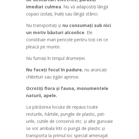
imediat culmea
. Nu vă adapostiţi lângă
copaci izolaţi, înalţi sau lângă stânci.
Nu transportaţi şi
nu consumaţi sub nici
un motiv băuturi alcoolice
. Ele
constituie mari pericole pentru toţi cei ce
pleacă pe munte.
Nu fumaţi în timpul drumeţiei.
Nu faceţi focul în padure
, nu aruncaţi
chibrituri sau ţigări aprinse.
Ocrotiţi flora şi fauna, monumentele
naturii, apele.
La părăsirea locului de repaus toate
resturile, hârtiile, pungile de plastic, pet-
urile, cutiile de conservă etc. şi alte gunoaie
se vor ambala într-o pungă de plastic şi
transporta la primul loc special amenajat