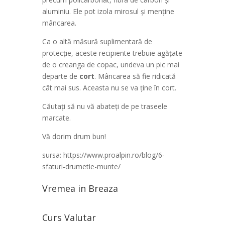
aluminiu. Ele pot izola mirosul și menține
mâncarea.
Ca o altă măsură suplimentară de
protecție, aceste recipiente trebuie agățate
de o creanga de copac, undeva un pic mai
departe de
cort
. Mâncarea să fie ridicată
cât mai sus. Aceasta nu se va ține în cort.
Căutați să nu vă abateți de pe traseele
marcate.
Vă dorim drum bun!
sursa: https://www.proalpin.ro/blog/6-
sfaturi-drumetie-munte/
Vremea in Breaza
Curs Valutar