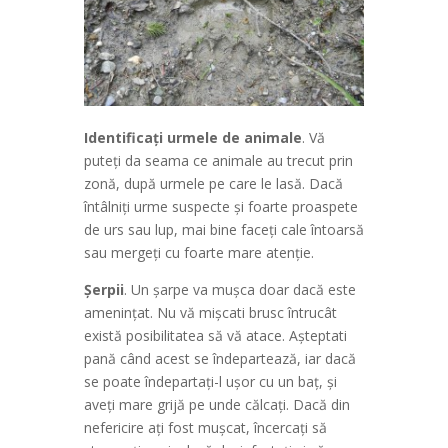
Identificați urmele de animale
. Vă
puteți da seama ce animale au trecut prin
zonă, după urmele pe care le lasă. Dacă
întâlniți urme suspecte și foarte proaspete
de urs sau lup, mai bine faceți cale întoarsă
sau mergeți cu foarte mare atenție.
Șerpii
. Un șarpe va mușca doar dacă este
amenințat. Nu vă mișcati brusc întrucât
există posibilitatea să vă atace. Așteptati
pană când acest se îndepartează, iar dacă
se poate îndepartați-l ușor cu un baț, și
aveți mare grijă pe unde călcați. Dacă din
nefericire ați fost mușcat, încercați să