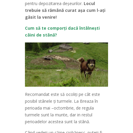
pentru depozitarea deşeurilor.
Locul
trebuie să rămână curat aşa cum l-aţi
găsit la venire!
Cum să te comporți dacă întâlnești
câini de stână?
Recomandat este să ocoliți pe cât este
posibil stânele ți turmele. La Breaza în
perioada mai –octombrie, de regula
turmele sunt la munte, dar in restul
perioadelor acestea sunt la stână.
Când vedeți un căine ciobănesc, puteți fi