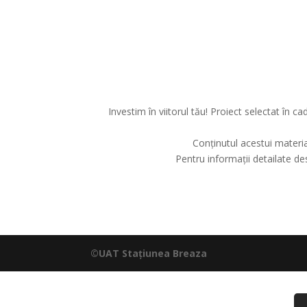
Investim în viitorul tău! Proiect selectat î
Conținutul acestui materia
Pentru informații detailate d
©UAT Stațiunea Breaza