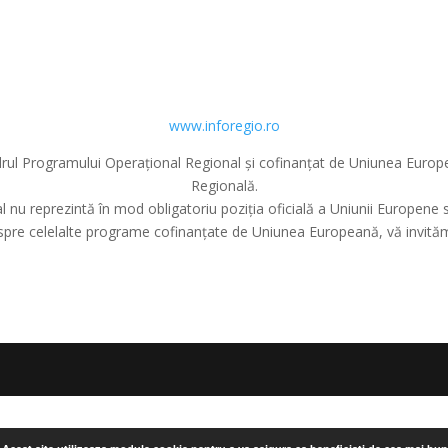
www.inforegio.ro
n cadrul Programului Operațional Regional și cofinanțat de Uniunea Eur
Regională.
l nu reprezintă în mod obligatoriu poziția oficială a Uniunii Europen
espre celelalte programe cofinanțate de Uniunea Europeană, vă invităm