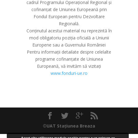
cadrul Programului Operațional Regional și
cofinanțat de Uniunea Europeană prin
Fondul European pentru Dezvoltare
Regională.
Conținutul acestui material nu reprezintă în
mod obligatoriu poziția oficială a Uniunii
Europene sau a Guvernului României
Pentru informații detailate despre celelalte
programe cofinanțate de Uniunea
Europeană, vă invităm să vizitați
www.fonduri-ue.ro
©UAT Stațiunea Breaza
Acest site utilizeaza module cookie pentru a va asigura ca