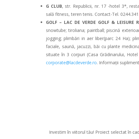
G CLUB
, str. Republicii, nr. 17 -hotel 3*, res
sală fitness, teren tenis. Contact-Tel. 0244.3
GOLF – LAC DE VERDE GOLF & LEISURE R
snowtube; tiroliana; paintball; piscină exterioară
jogging; plimbări in aer liber(parc 24 Ha); pl
faciale, saună, jacuzzi, băi cu plante medicina
situate în 3 corpuri (Casa Grădinarului, Hote
corporate@lacdeverde.ro
. Informații suplimen
Investim în viitorul tău! Proiect selectat î