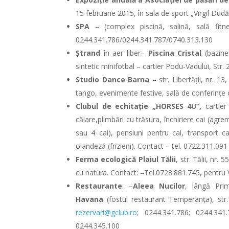
15 februarie 2015, în sala de sport „Virgil Dud
SPA
– (complex piscină, salină, sală fitn
0244.341.786/0244.341.787/0740.313.130
Ștrand
în aer liber–
Piscina Cristal
(bazine 
sintetic minifotbal – cartier Podu-Vadului, Str.
Studio Dance Barna
– str. Libertății, nr. 13
tango, evenimente festive, sală de conferințe c
Clubul de echitație „HORSES 4U”,
cartier 
călare,plimbări cu trăsura, închiriere cai (agre
sau 4 cai), pensiuni pentru cai, transport 
olandeză (frizieni). Contact – tel. 0722.311.091
Ferma ecologică Plaiul Tălii
, str. Tălii, nr.
cu natura. Contact: –Tel.0728.881.745, pentru
Restaurante
: –
Aleea Nucilor
, lângă Pri
Havana
(fostul restaurant Temperanța), str.
rezervari@gclub.ro
; 0244.341.786; 0244.341.
0244.345.100