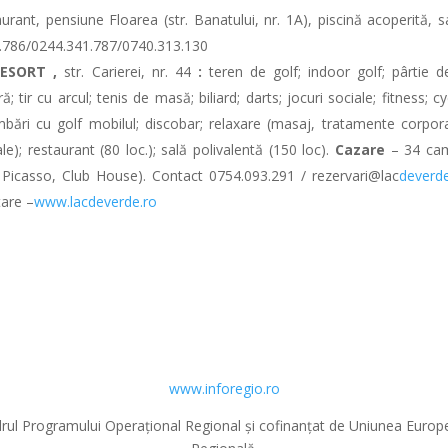
taurant, pensiune Floarea (str. Banatului, nr. 1A
),
piscină acoperită, s
41.786/0244.341.787/0740.313.130
ESORT ,
str. Carierei, nr. 44
:
teren de golf; indoor golf; pârtie de
; tir cu arcul; tenis de masă; biliard; darts; jocuri sociale; fitness; cy
imbări cu golf mobilul; discobar; relaxare (masaj, tratamente corpora
le); restaurant (80 loc.); sală polivalentă (150 loc).
Cazare
– 34 cam
l Picasso, Club House). Contact 0754.093.291 / rezervari@lac
deverde
tare –
www.lacdeverde.ro
www.inforegio.ro
n cadrul Programului Operațional Regional și cofinanțat de Uniunea Eur