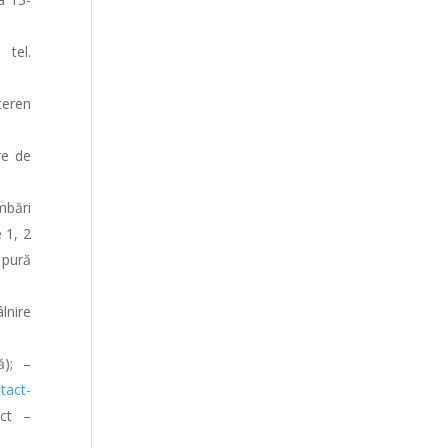
 tel.
teren
re de
imbări
 1, 2
 pură
âlnire
ă); –
tact-
act –