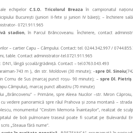
ale echipelor
C.S.O. Tricolorul Breaza
în campionatul națion
ipiului București (juniori II-fete și juniori IV băieți); – închiriere sal
inistrator- 0721.911.965
ivă stadion
, în Parcul Brâncoveanu. Închiriere, contact administr
lor – cartier Capu – Câmpului. Contact
:
tel. 0244.342.997 / 0744.855
i, table. Contact administrator-tel.0721.911.965
a: DN1, lângă școală/grădiniță. Contact – tel.0763.043.493
raiman-743 m ), din str. Moldovei (30 minute); –
spre Dl. Sinoiu
(74
rin Cornu de Sus (marcaj punct roșu- 90 minute); –
spre Dl. Pietriș
i (Capu-Câmpului), marcaj punct albastru (70 minute)
ului „Brâncovenu” – Primărie, spre Aleea Nucilor –str. Miron Căproiu,
e cu vedere panoramică spre râul Prahova și zona montană – strada 
nolescu, monumentul
“
Cinstim Memoria Înaintașilor”, realizat de sculp
talul de boli pulmonare traseul poate fi scurtat pe Bulevardul Ero
 scris „Steaua fără nume”.
e curte în puritate genetică
„BREZEANCA”, programată în perioad