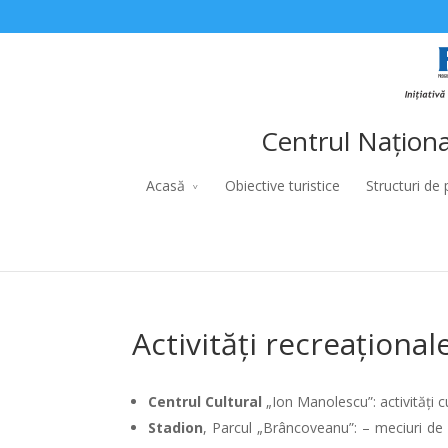
Centrul Naționa
Acasă
Obiective turistice
Structuri de 
Activități recreațional
Centrul Cultural
„Ion Manolescu”: activități cul
Stadion
, Parcul „Brâncoveanu”: – meciuri de