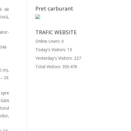
Pret carburant
al de
ă/oră,
TRAFIC WEBSITE
ator-
Online Users:
0
.749
Today's Visitors:
13
Yesterday's Visitors:
227
Total Visitors:
350.476
2 m),
– Dl.
 spre
Gării
torul
ilor,
a 13-