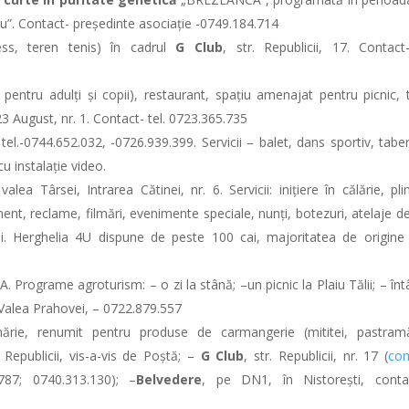
ău”. Contact- președinte asociație -0749.184.714
ess, teren tenis) în cadrul
G Club
, str. Republicii, 17. Contact-
pentru adulți și copii), restaurant, spațiu amenajat pentru picnic, 
 23 August, nr. 1. Contact- tel. 0723.365.735
, tel.-0744.652.032, -0726.939.399. Servicii – balet, dans sportiv, tabe
u instalație video.
valea Târsei, Intrarea Cătinei, nr. 6. Servicii: inițiere în călărie, pl
ment, reclame, filmări, evenimente speciale, nunți, botezuri, atelaje de
cai. Herghelia 4U dispune de peste 100 cai, majoritatea de origine
 55A. Programe agroturism: – o zi la stână; –un picnic la Plaiu Tălii; – înt
 Valea Prahovei, – 0722.879.557
mărie, renumit pentru produse de carmangerie (mititei, pastram
 Republicii, vis-a-vis de Poștă; –
G Club
, str. Republicii, nr. 17 (
con
787; 0740.313.130); –
Belvedere
, pe DN1, în Nistorești, cont