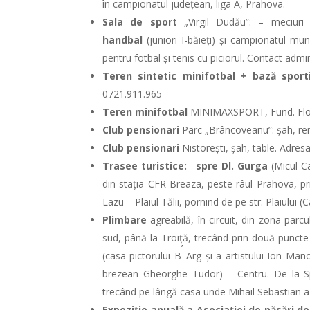
în campionatul județean, liga A, Prahova.
Sala de sport
„Virgil Dudău
”:
– meciuri 
handbal
(juniori I-băieți) și campionatul munic
pentru fotbal și tenis cu piciorul. Contact adm
Teren sintetic minifotbal + bază sport
0721.911.965
Teren minifotbal
MINIMAXSPORT, Fund. Flori
Club pensionari
Parc „Brâncoveanu”: șah, rem
Club pensionari
Nistorești, șah, table. Adres
Trasee turistice:
–
spre Dl. Gurga
(Micul Ca
din stația CFR Breaza, peste râul Prahova, p
Lazu – Plaiul Tălii, pornind de pe str. Plaiulu
Plimbare
agreabilă, în circuit, din zona parc
sud, până la Troiță, trecând prin două punct
’
(casa pictorului B
Arg și a artistului Ion Ma
brezean Gheorghe Tudor) – Centru. De la Spi
trecând pe lângă casa unde Mihail Sebastian a
Expoziție anuală a Asociației de păsări d