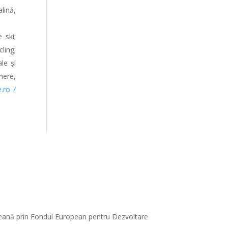
alină,
 ski;
cling;
le și
ere,
.ro /
opeană prin Fondul European pentru Dezvoltare