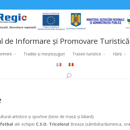
l de Informare și Promovare Turistică
primire
Tradiții și meșteșuguri
Trasee turistice
Hărți
e
tural-artistice și sportive (tenis de masă și biliard)
fotbal
ale echipei
C.S.O.
Tricolorul
Breaza (sâmbăta/duminica, ora