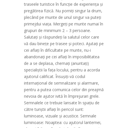
traseele turistice în funcţie de experienţa şi
pregătirea fizică. Nu porniţi singur la drum,
plecând pe munte de unul singur va puteţi
primejdui viaţa. Mergeţi pe munte numai în
grupuri de minimum 2 – 3 persoane.
Salutaţi şi răspundeţi la salutul celor care
vă dau bineţe pe trasee şi poteci. Ajutaţi pe
cei aflaţi în dificultate pe munte, nu-i
abandonaţi pe cei aflaţi în imposibilitatea
de a se deplasa, chemaţi (anuntaţi)
specialiştii la faţa locului, pentru a acorda
ajutorul calificat. Însuşiţi-vă codul
internaţional de semnalizare şi alarmare,
pentru a putea comunica celor din preajmă
nevoia de ajutor ivită în împrejurari grele.
Semnalele ce trebuie lansate în spaţiu de
către turiştii aflaţi în pericol sunt:
luminoase, vizuale şi acustice. Semnale
luminoase: Noaptea: cu ajutorul lanternei,