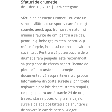
Sfaturi de drumeție
de
| dec. 13, 2016 |
Fără categorie
Sfaturi de drumeție Drumeţul nu este un
simplu călător, ci un sportiv care foloseşte
soarele, aerul, apa, frumuseţile naturii şi
minunile făurite de om, pentru a se căli,
pentru a-şi îmbogăţi mintea, pentru a-şi
reface forţele, în sensul cel mai adevărat al
cuvântului. Pentru a vă putea bucura de o
drumeție fără peripeții, este recomandat
să țineți cont de câteva aspect. Înainte de
plecare în excursie sau drumeţie
documentaţi-vă asupra itinerarului propus.
Informaţi-vă din toate sursele şi prin toate
mijloacele posibile despre: starea timpului,
cel puţin pentru următoarele 24 de ore,
traseu, starea potecilor şi a marcajelor
sursele de apă posibilităţile de anunţare şi
de salvare în caz de pericol. Alegeţi