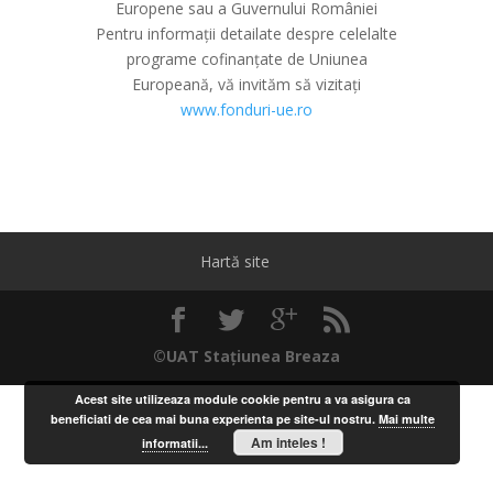
Europene sau a Guvernului României
Pentru informații detailate despre celelalte
programe cofinanțate de Uniunea
Europeană, vă invităm să vizitați
www.fonduri-ue.ro
Hartă site
©UAT Stațiunea Breaza
Acest site utilizeaza module cookie pentru a va asigura ca
beneficiati de cea mai buna experienta pe site-ul nostru.
Mai multe
Am inteles !
informatii...