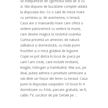
se îndepărteze de zgomotul vieții de zi cu
zi. Vila dispune de bucătărie complet utilată
la dispoziția dvs. Cu o sală de mese mare
cu șemineu și, de asemenea, o terasă.
Casa are o mansardă mare care oferă o
vedere panoramică cu vedere la munți,
care devine magică la răsăritul soarelui.
Curtea prezintă un amestec de natură
sălbatică și domesticită, cu mulți pomi
fructiferi și o mică grădină de legume.
Copiii se pot distra în locul de joacă pe
care l-am creat, care include tiroliană,
leagăn, tobogan și trambulină. Mai sus, pe
deal, puteți admira o priveliște uimitoare a
văii dintr-un foișor din lemn cu terasă. Casa
pune la dispoziția oaspeților 10 locuri în 4
dormitoare cu 4 băi, parcare gratuită, wi-fi,
cablu TV, uscător de păr Detalii pe :...