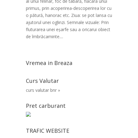
al unui felinar, foc de tabară, flacara unui
primus, prin acoperirea-descoperirea lor cu
o pătură, hanorac etc. Ziua: se pot lansa cu
ajutorul unei oglinzi. Semnale vizuale: Prin
fluturarea unei eşarfe sau a oricarui obiect
de îmbrăcaminte....
Vremea in Breaza
Curs Valutar
curs valutar bnr »
Pret carburant
TRAFIC WEBSITE