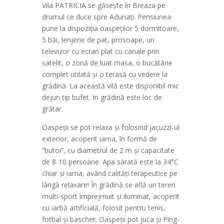
Vila PATRICIA se găsește în Breaza pe
drumul ce duce spre Adunați. Pensiunea
pune la dispoziția oaspeților 5 dormitoare,
5 băi, lenjerie de pat, prosoape, un
televizor cu ecran plat cu canale prin
satelit, o zonă de luat masa, o bucătărie
complet utilată și o terasă cu vedere la
grădină. La această vilă este disponibil mic
dejun tip bufet. In grădină este loc de
grătar.
Oaspeții se pot relaxa și folosind jacuzzi-ul
exterior, acoperit iarna, în formă de
“butoi”, cu diametrul de 2 m și capacitate
de 8-10 persoane. Apa sărată este la 34°C
chiar și iarna, având calități terapeutice pe
lângă relaxare! În grădină se află un teren
multi-sport împrejmuit și iluminat, acoperit
cu iarbă artificială, folosit pentru tenis,
fotbal și baschet. Oaspeții pot juca și Ping-