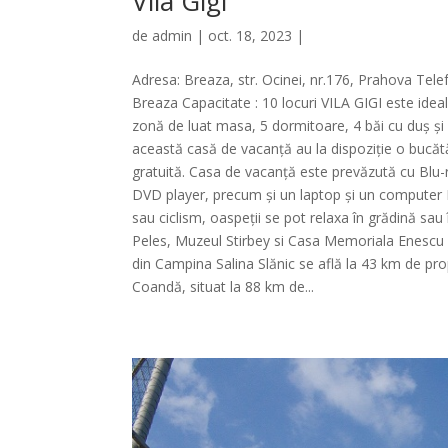
Vila Gigi
de
admin
| oct. 18, 2023 |
Adresa: Breaza, str. Ocinei, nr.176, Prahova Tel
Breaza Capacitate : 10 locuri VILA GIGI este ideala
zonă de luat masa, 5 dormitoare, 4 băi cu duș și b
această casă de vacanță au la dispoziție o bucătăr
gratuită. Casa de vacanță este prevăzută cu Blu-r
DVD player, precum și un laptop și un computer La
sau ciclism, oaspeții se pot relaxa în grădină sa
Peles, Muzeul Stirbey si Casa Memoriala Enescu 
din Campina Salina Slănic se află la 43 km de pro
Coandă, situat la 88 km de...