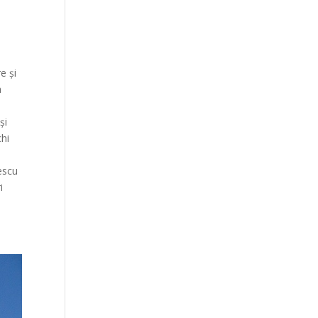
e și
a
și
chi
escu
i