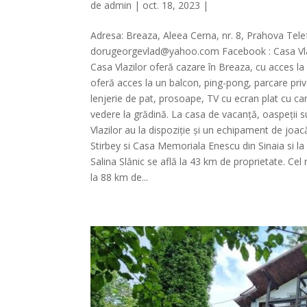
de
admin
| oct. 18, 2023 |
Adresa: Breaza, Aleea Cerna, nr. 8, Prahova Te
dorugeorgevlad@yahoo.com Facebook : Casa Vlaz
Casa Vlazilor oferă cazare în Breaza, cu acces la 
oferă acces la un balcon, ping-pong, parcare priva
lenjerie de pat, prosoape, TV cu ecran plat cu ca
vedere la grădină. La casa de vacanță, oaspeții s
Vlazilor au la dispoziție și un echipament de joac
Stirbey si Casa Memoriala Enescu din Sinaia si 
Salina Slănic se află la 43 km de proprietate. Ce
la 88 km de...