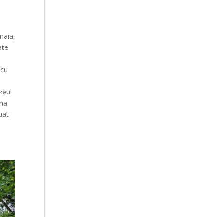
naia,
ate
 cu
zeul
ina
uat