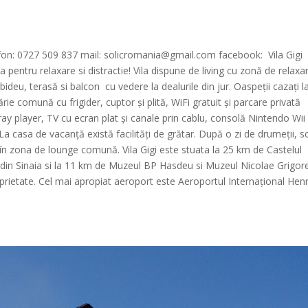
efon: 0727 509 837 mail: solicromania@gmail.com facebook: Vila Gigi
 pentru relaxare si distractie! Vila dispune de living cu zonă de relaxar
ideu, terasă si balcon cu vedere la dealurile din jur. Oaspeții cazați l
ie comună cu frigider, cuptor și plită, WiFi gratuit și parcare privată
ay player, TV cu ecran plat și canale prin cablu, consolă Nintendo Wii 
 casa de vacanță există facilități de grătar. După o zi de drumeții, s
u în zona de lounge comună. Vila Gigi este stuata la 25 km de Castelul
din Sinaia si la 11 km de Muzeul BP Hasdeu si Muzeul Nicolae Grigor
prietate. Cel mai apropiat aeroport este Aeroportul Internațional Henr