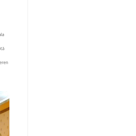
ala
ptă
teren