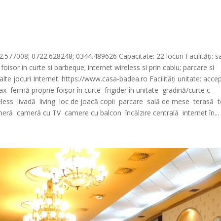
22.577008; 0722.628248; 0344.489626 Capacitate: 22 locuri Facilități: s
foisor in curte si barbeque; internet wireless si prin cablu; parcare si
alte jocuri Internet: https://www.casa-badea.ro Facilități unitate: acce
x fermă proprie foișor în curte frigider în unitate gradină/curte c
reless livadă living loc de joacă copii parcare sală de mese terasă 
cameră cameră cu TV camere cu balcon încălzire centrală internet în...