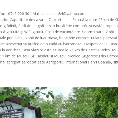
lefon : 0746 220 304 Mail: ancaelena84@yahoo.com;
ilor Capacitate de cazare : 7 locuri Situată la doar 25 km de Si
o grădină, facilități de grătar și o bucătărie comună. Această propriet
tă gratuită și WiFi gratuit. Casa de vacanță are 3 dormitoare, 2 băi,
nale prin cablu, zonă de luat masa, bucătărie complet utilată și terasă
unt bineveniți să profite de o cadă cu hidromasaj. Oaspeții de la Casa
ă în aer liber. Casa Vlazilor este situata la 25 km de Castelul Peles, Mu
la 11 km de Muzeul BP Hasdeu si Muzeul Nicolae Grigorescu din Camp
l mai apropiat aeroport este Aeroportul Internațional Henri Coandă, sit