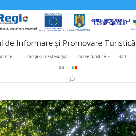
l de Informare și Promovare Turistică
primire
Tradiții și meșteșuguri
Trasee turistice
Hărți