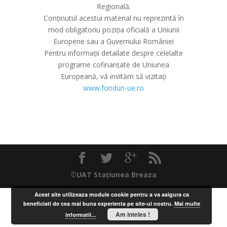
Regională.
Conținutul acestui material nu reprezintă în
mod obligatoriu poziția oficială a Uniunii
Europene sau a Guvernului României
Pentru informații detailate despre celelalte
programe cofinanțate de Uniunea
Europeană, vă invităm să vizitați
www.fonduri-ue.ro
©UAT Stațiunea Breaza
Acest site utilizeaza module cookie pentru a va asigura ca
beneficiati de cea mai buna experienta pe site-ul nostru.
Mai multe
Am inteles !
informatii...